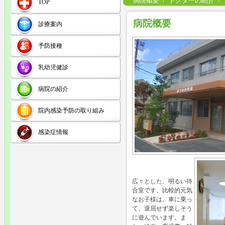
病院概要
ドクターの紹介
TOP
病院概要
診療案内
予防接種
乳幼児健診
病院の紹介
院内感染予防の取り組み
感染症情報
広々とした、明るい待
合室です。比較的元気
なお子様は、車に乗っ
て、退屈せず楽しそう
に遊んでいます。ま