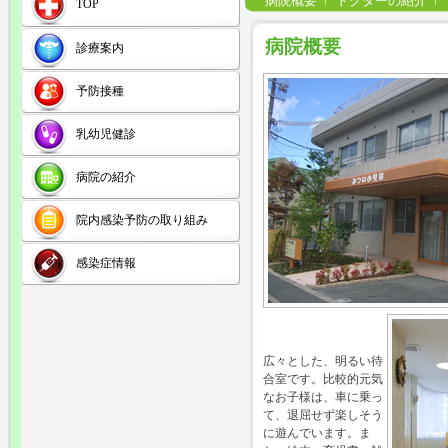
病院概要
ドクターの紹介
TOP
病院概要
診療案内
予防接種
乳幼児健診
病院の紹介
院内感染予防の取り組み
感染症情報
広々とした、明るい待
合室です。比較的元気
なお子様は、車に乗っ
て、退屈せず楽しそう
に遊んでいます。ま