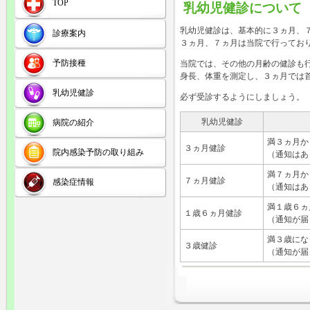
TOP
乳幼児健診について
乳幼児健診は、基本的に３ヵ月、
診療案内
３ヵ月、７ヵ月は当院で行ってお
予防接種
当院では、その他の月齢の健診も
身長、体重を測定し、３ヵ月では
乳幼児健診
必ず受診するようにしましょう。
乳幼児健診
病院の紹介
満３ヵ月か
３ヵ月健診
院内感染予防の取り組み
（通知はあ
満７ヵ月か
７ヵ月健診
感染症情報
（通知はあ
満１歳６ヵ
１歳６ヵ月健診
（通知が届
満３歳にな
３歳健診
（通知が届