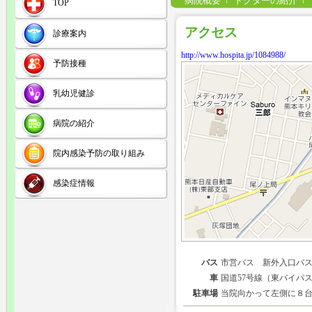
病院概要
ドクターの紹介
TOP
アクセス
診療案内
http://www.hospita.jp/1084988/
予防接種
乳幼児健診
病院の紹介
院内感染予防の取り組み
感染症情報
バス
市営バス 新外入口バ
車
国道57号線（東バイパ
駐車場
当院向かって左側に８