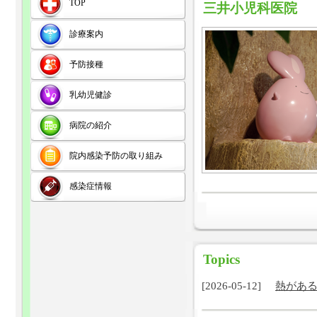
TOP
三井小児科医院
診療案内
予防接種
乳幼児健診
病院の紹介
院内感染予防の取り組み
感染症情報
Topics
[2026-05-12]
熱があ