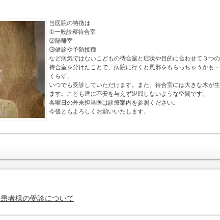
当医院の特徴は
①一般診察待合室
②隔離室
③健診や予防接種
など病気ではないこどもの待合室と症状や目的に合わせて３つの
待合室を分けたことで、病院に行くと風邪をもらっちゃうかも・
くらず、
いつでも受診していただけます。また、待合室には大きな木が生
ます。こども達に不安を与えず退屈しないような空間です。
各曜日の外来担当医は診療案内を参照ください。
今後ともよろしくお願いいたします。
る患者様の受診について